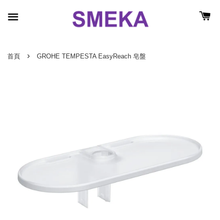
›
首頁
GROHE TEMPESTA EasyReach 皂盤