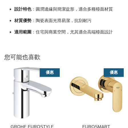
設計特色
：圓潤邊緣與簡潔盆形，適合多種檯面材質
材質優勢
：陶瓷表面光滑易潔，抗刮耐污
適用範圍
：住宅與商業空間，尤其適合高端檯面設計
您可能也喜歡
優惠
優惠
GROHE EUROSTYLE
EUROSMART