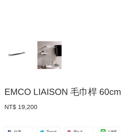
EMCO LIAISON 毛巾桿 60cm
NT$ 19,200
分享
Tweet
Pin it
LINE