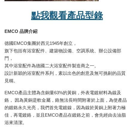
點我觀看產品型錄
EMCO 品牌介紹
德國EMCO集團於西元1945年創立，
旗下包括有浴室配件、建築物設備、空調系統、辦公設備部
門，
其中浴室配件為德國二大浴室配件製造商之一。
設計新穎的浴室配件系列，素以出色的創意及無可挑剔的品質
見稱。
EMCO產品主體為含銅量63%的黃銅，外表電鍍材料為鎳及
鉻， 因為黃銅是軟金屬，鉻無法長時間附著於上面，為使產品
的鍍鉻永久光亮，我們首先電鍍鎳，因為鎳於黃銅上附著力極
佳，再電鍍鉻，並且EMCO產品在鍍鉻之前，會先經由去油脂
浴來清潔。