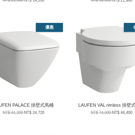
NT$ 23,500
NT$ 14,100
NT$ 36,600
NT$ 21,960
優惠
UFEN PALACE 掛壁式馬桶
LAUFEN VAL rimless 掛
NT$ 41,200
NT$ 24,720
NT$ 74,000
NT$ 44,400