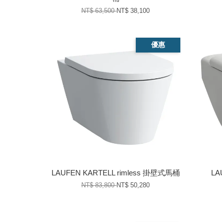
NT$ 63,500
NT$ 38,100
優惠
LAUFEN KARTELL rimless 掛壁式馬桶
LA
NT$ 83,800
NT$ 50,280