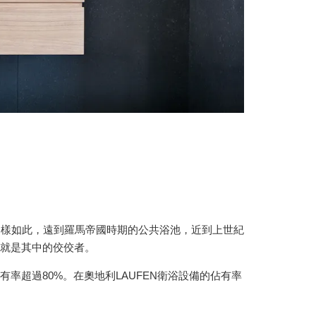
同樣如此，遠到羅馬帝國時期的公共浴池，近到上世紀
N就是其中的佼佼者。
率超過80%。在奧地利LAUFEN衛浴設備的佔有率